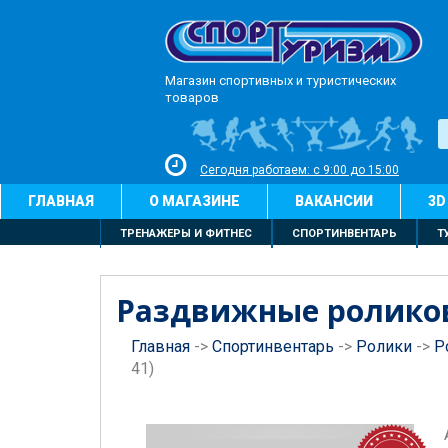
Магазин спортивных и туристических
товаров
Сегодня работаем: с 9:00 до 15:00
ГЛАВНАЯ
О МАГАЗИНЕ
ВАКАНСИИ
3D
ТРЕНАЖЕРЫ И ФИТНЕС
СПОРТИНВЕНТАРЬ
Т
Раздвижные роликовые
Главная
->
Спортинвентарь
->
Ролики
->
Р
41)