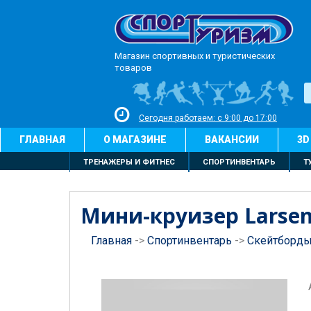
Магазин спортивных и туристических
товаров
Сегодня работаем: с 9:00 до 17:00
ГЛАВНАЯ
О МАГАЗИНЕ
ВАКАНСИИ
3D
ТРЕНАЖЕРЫ И ФИТНЕС
СПОРТИНВЕНТАРЬ
Т
Мини-круизер Larsen
Главная
->
Спортинвентарь
->
Скейтборд