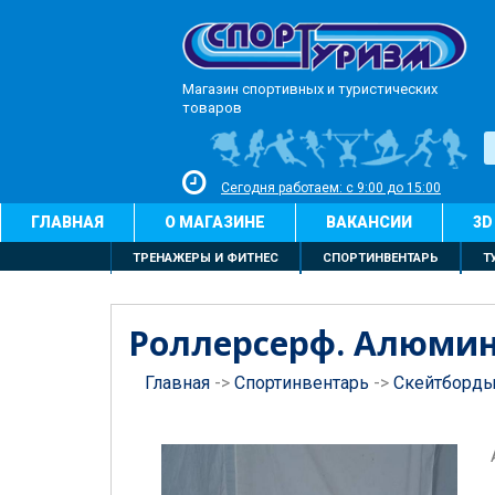
Магазин спортивных и туристических
товаров
Сегодня работаем: с 9:00 до 15:00
ГЛАВНАЯ
О МАГАЗИНЕ
ВАКАНСИИ
3D
ТРЕНАЖЕРЫ И ФИТНЕС
СПОРТИНВЕНТАРЬ
Т
Роллерсерф. Алюмин.
Главная
->
Спортинвентарь
->
Скейтборд