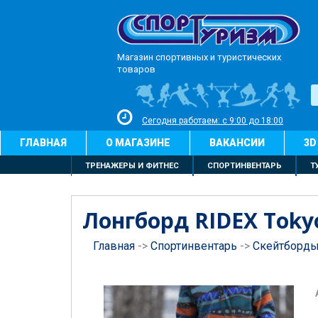
Магазин спортивных и туристических
товаров
Сегодня работаем: с 9:00 до 18:00
ГЛАВНАЯ
О МАГАЗИНЕ
ВАКАНСИИ
3D
ТРЕНАЖЕРЫ И ФИТНЕС
СПОРТИНВЕНТАРЬ
Т
Лонгборд RIDEX Tokyo
Главная
->
Спортинвентарь
->
Скейтборд