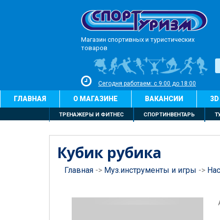
Магазин спортивных и туристических
товаров
Сегодня работаем: с 9:00 до 18:00
ГЛАВНАЯ
О МАГАЗИНЕ
ВАКАНСИИ
3D
ТРЕНАЖЕРЫ И ФИТНЕС
СПОРТИНВЕНТАРЬ
Т
Кубик рубика
Главная
->
Муз.инструменты и игры
->
На