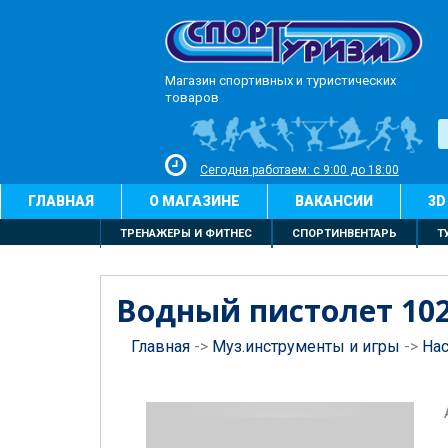
Магазин спортивных и туристических
товаров
Сегодня работаем: с 9:00 до 18:00
ГЛАВНАЯ
О МАГАЗИНЕ
ВАКАНСИИ
3D
ТРЕНАЖЕРЫ И ФИТНЕС
СПОРТИНВЕНТАРЬ
Т
Водный пистолет 10
Главная
->
Муз.инструменты и игры
->
На