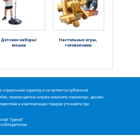
Детские наборы/
Настольные игры,
мешки
головоломки
 справочный характер и не является публичной
бки, производитель вправе изменять параметры, дизайн
еристики и комплектацию товаров уточняйте при
Спорт Туризм"
вообладателем