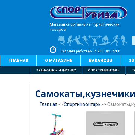
Магазин спортивных и туристических
товаров
Сегодня работаем: с 9:00 до 15:00
ГЛАВНАЯ
О МАГАЗИНЕ
ВАКАНСИИ
3D
ТРЕНАЖЕРЫ И ФИТНЕС
СПОРТИНВЕНТАРЬ
Т
Самокаты,кузнечик
Главная
->
Спортинвентарь
->
Самокаты,к