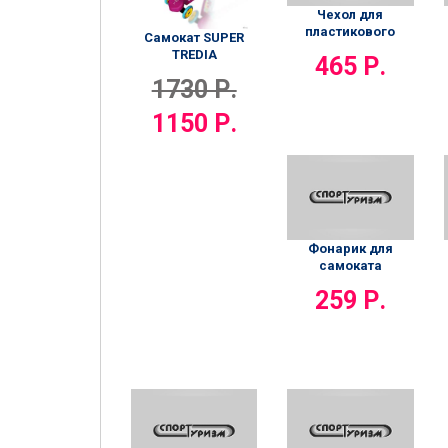
Чехол для
пластикового
Самокат SUPER
круизера RIDEX
TREDIA
465 Р.
голуб/серый/
1730 Р.
черный
1150 Р.
Фонарик для
самоката
259 Р.