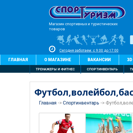
Магазин спортивных и туристических
товаров
Сегодня работаем: с 9:00 до 17:00
ГЛАВНАЯ
О МАГАЗИНЕ
ВАКАНСИИ
3D
ТРЕНАЖЕРЫ И ФИТНЕС
СПОРТИНВЕНТАРЬ
Т
Футбол,волейбол,ба
Главная
->
Спортинвентарь
->
Футбол,вол