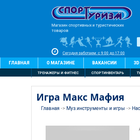
Магазин спортивных и туристических
товаров
Сегодня работаем: с 9:00 до 17:00
ГЛАВНАЯ
О МАГАЗИНЕ
ВАКАНСИИ
3D
ТРЕНАЖЕРЫ И ФИТНЕС
СПОРТИНВЕНТАРЬ
Т
Игра Макс Мафия
Главная
->
Муз.инструменты и игры
->
На