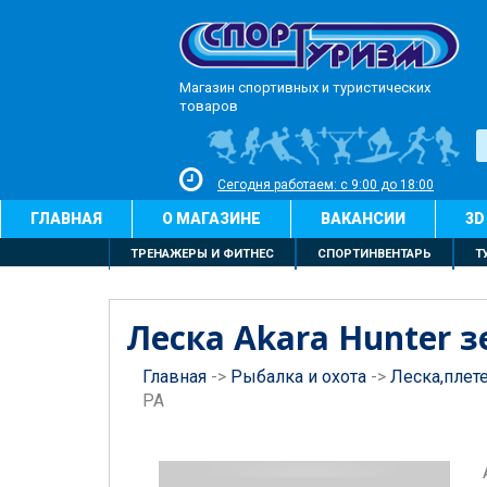
Магазин спортивных и туристических
товаров
Сегодня работаем: с 9:00 до 18:00
ГЛАВНАЯ
О МАГАЗИНЕ
ВАКАНСИИ
3D
ТРЕНАЖЕРЫ И ФИТНЕС
СПОРТИНВЕНТАРЬ
Т
Леска Akara Hunter 
Главная
->
Рыбалка и охота
->
Леска,плет
РА