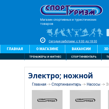
Магазин спортивных и туристических
товаров
Сегодня работаем: с 9:00 до 18:00
ГЛАВНАЯ
О МАГАЗИНЕ
ВАКАНСИИ
3D
ТРЕНАЖЕРЫ И ФИТНЕС
СПОРТИНВЕНТАРЬ
Т
Электро; ножной
Главная
->
Спортинвентарь
->
Насосы
->
Э