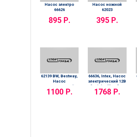
Насос электро
Насос ножной
66626
62023
895 Р.
395 Р.
62139 BW, Bestway,
66636, Intex, Насос
Насос
электрический 12В
электрический
"Quick-Fill DC" от
1100 Р.
1768 Р.
220В "Sidewinder
прикуривателя,
AC" 680л/м, 3
650л/м, 3 насадки
насадки в
в комплект
комплекте,