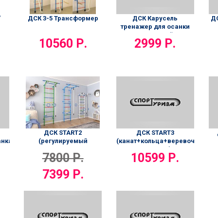
ДСК Карусель
ДС
"
ДСК 3-5 Трансформер
тренажер для осанки
напольный
2999 Р.
10560 Р.
ДСК START3
ДСК START2
анка)
(канат+кольца+веревочная
(регулируемый
лестница)
турник+канат+кольца+тарзанка)
10599 Р.
7800 Р.
7399 Р.