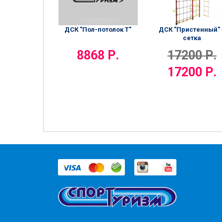
ДСК "Пол-потолок Т"
ДСК "Пристенный" 
сетка
8868 Р.
17200 Р.
17200 Р.