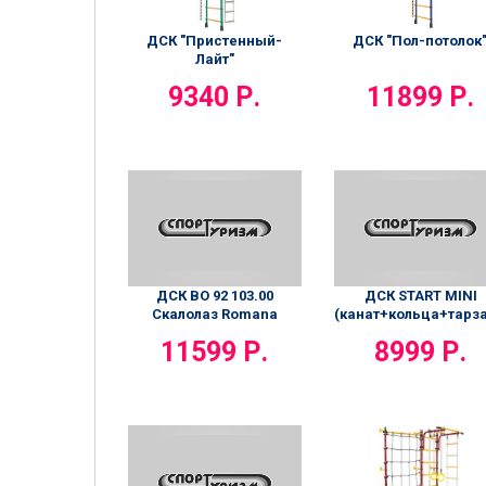
ДСК "Пристенный-
ДСК "Пол-потолок
Лайт"
9340 Р.
11899 Р.
ДСК ВО 92 103.00
ДСК START MINI
Скалолаз Romana
(канат+кольца+тарз
11599 Р.
8999 Р.