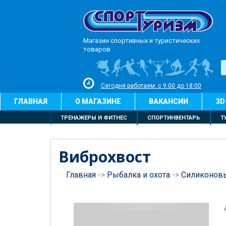
Магазин спортивных и туристических
товаров
Сегодня работаем: с 9:00 до 18:00
ГЛАВНАЯ
О МАГАЗИНЕ
ВАКАНСИИ
3D
ТРЕНАЖЕРЫ И ФИТНЕС
СПОРТИНВЕНТАРЬ
Т
Виброхвост
Главная
->
Рыбалка и охота
->
Силиконов