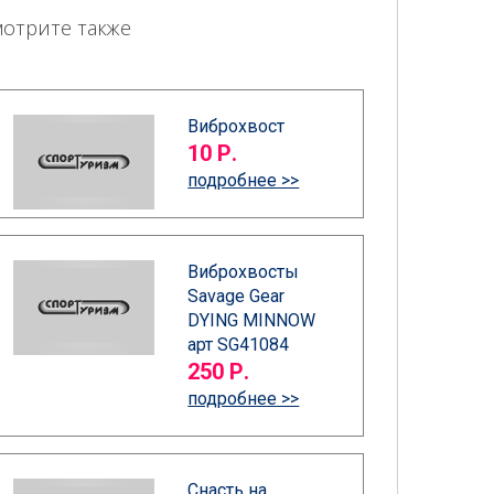
мотрите также
Виброхвост
10 Р.
подробнее >>
Виброхвосты
Savage Gear
DYING MINNOW
арт SG41084
250 Р.
подробнее >>
Снасть на