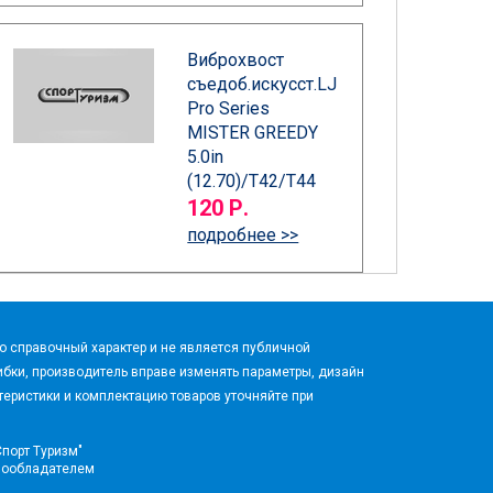
Виброхвост
съедоб.искусст.LJ
Pro Series
MISTER GREEDY
5.0in
(12.70)/T42/T44
120 Р.
подробнее >>
 справочный характер и не является публичной
бки, производитель вправе изменять параметры, дизайн
еристики и комплектацию товаров уточняйте при
Спорт Туризм"
вообладателем