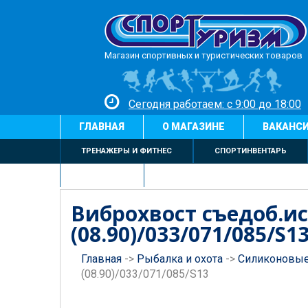
Магазин спортивных и туристических товаров
Сегодня работаем: с 9:00 до 18:00
ГЛАВНАЯ
О МАГАЗИНЕ
ВАКАНС
ТРЕНАЖЕРЫ И ФИТНЕС
СПОРТИНВЕНТАРЬ
БИЛЬЯРД
Виброхвост съедоб.иск
(08.90)/033/071/085/S1
Главная
->
Рыбалка и охота
->
Силиконовые
(08.90)/033/071/085/S13