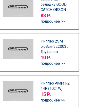
селедку GOOD
CATCH ORSON
83 Р.
подробнее >>
Риппер 2SM
5,08см 3220035
Труфанов
10 Р.
подробнее >>
Риппер Akara R2
14R (102TW)
15 Р.
подробнее >>