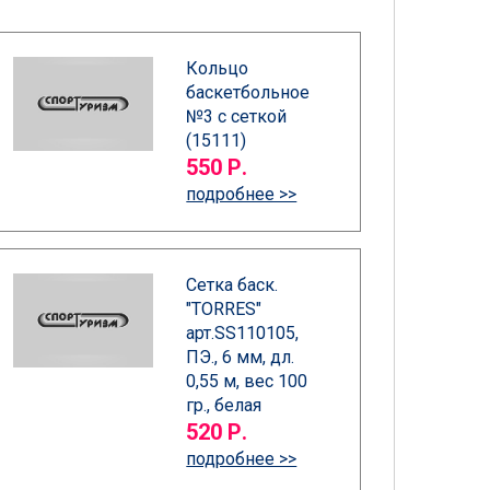
Кольцо
баскетбольное
№3 с сеткой
(15111)
550 Р.
подробнее >>
Сетка баск.
"TORRES"
арт.SS110105,
ПЭ., 6 мм, дл.
0,55 м, вес 100
гр., белая
520 Р.
подробнее >>