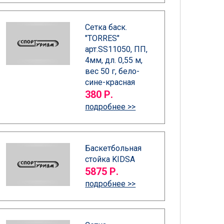
Сетка баск.
"TORRES"
арт.SS11050, ПП,
4мм, дл. 0,55 м,
вес 50 г, бело-
сине-красная
380 Р.
подробнее >>
Баскетбольная
стойка KIDSА
5875 Р.
подробнее >>