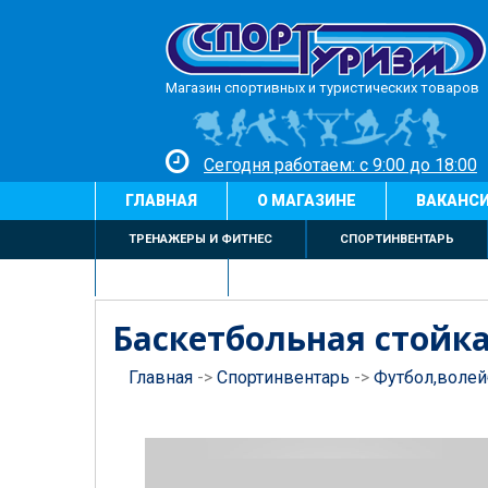
Магазин спортивных и туристических товаров
Сегодня работаем: с 9:00 до 18:00
ГЛАВНАЯ
О МАГАЗИНЕ
ВАКАНС
ТРЕНАЖЕРЫ И ФИТНЕС
СПОРТИНВЕНТАРЬ
БИЛЬЯРД
Баскетбольная стойка
Главная
->
Спортинвентарь
->
Футбол,волей