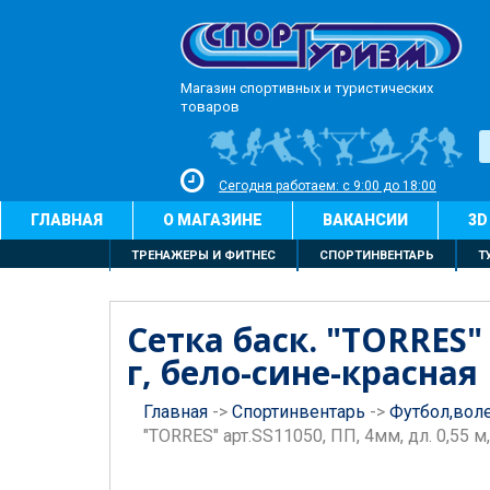
Магазин спортивных и туристических
товаров
Сегодня работаем: с 9:00 до 18:00
ГЛАВНАЯ
О МАГАЗИНЕ
ВАКАНСИИ
3D
ТРЕНАЖЕРЫ И ФИТНЕС
СПОРТИНВЕНТАРЬ
Т
Сетка баск. "TORRES" 
г, бело-сине-красная
Главная
->
Спортинвентарь
->
Футбол,вол
"TORRES" арт.SS11050, ПП, 4мм, дл. 0,55 м